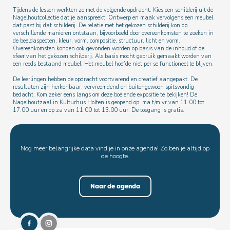
Tijdens de lessen werkten ze met de volgende opdracht: Kies een schilderij uit de
Nagelhoutcollectie dat je aanspreekt. Ontwerp en maak vervolgens een meubel
dat past bij dat schilderij. De relatie met het gekozen schilderij kon op
verschillende manieren ontstaan, bijvoorbeeld door overeenkomsten te zoeken in
de beeldaspecten, kleur, vorm, compositie, structuur, licht en vorm.
Overeenkomsten konden ook gevonden worden op basis van de inhoud of de
sfeer van het gekozen schilderij. Als basis mocht gebruik gemaakt worden van
een reeds bestaand meubel. Het meubel hoefde niet per se functioneel te blijven.
De leerlingen hebben de opdracht voortvarend en creatief aangepakt. De
resultaten zijn herkenbaar, vervreemdend en buitengewoon spitsvondig
bedacht. Kom zeker eens langs om deze boeiende expositie te bekijken! De
Nagelhoutzaal in Kulturhus Holten is geopend op: ma t/m vr van 11.00 tot
17.00 uur en op za van 11.00 tot 13.00 uur. De toegang is gratis.
Nog meer belangrijke data vind je in onze agenda! Zo ben je altijd op
de hoogte.
Naar de agenda