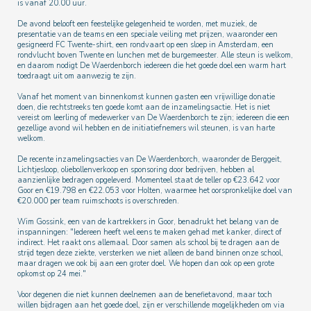
is vanaf 20.00 uur.
De avond belooft een feestelijke gelegenheid te worden, met muziek, de
presentatie van de teams en een speciale veiling met prijzen, waaronder een
gesigneerd FC Twente-shirt, een rondvaart op een sloep in Amsterdam, een
rondvlucht boven Twente en lunchen met de burgemeester. Alle steun is welkom,
en daarom nodigt De Waerdenborch iedereen die het goede doel een warm hart
toedraagt uit om aanwezig te zijn.
Vanaf het moment van binnenkomst kunnen gasten een vrijwillige donatie
doen, die rechtstreeks ten goede komt aan de inzamelingsactie. Het is niet
vereist om leerling of medewerker van De Waerdenborch te zijn; iedereen die een
gezellige avond wil hebben en de initiatiefnemers wil steunen, is van harte
welkom.
De recente inzamelingsacties van De Waerdenborch, waaronder de Berggeit,
Lichtjesloop, oliebollenverkoop en sponsoring door bedrijven, hebben al
aanzienlijke bedragen opgeleverd. Momenteel staat de teller op €23.642 voor
Goor en €19.798 en €22.053 voor Holten, waarmee het oorspronkelijke doel van
€20.000 per team ruimschoots is overschreden.
Wim Gossink, een van de kartrekkers in Goor, benadrukt het belang van de
inspanningen: "Iedereen heeft wel eens te maken gehad met kanker, direct of
indirect. Het raakt ons allemaal. Door samen als school bij te dragen aan de
strijd tegen deze ziekte, versterken we niet alleen de band binnen onze school,
maar dragen we ook bij aan een groter doel. We hopen dan ook op een grote
opkomst op 24 mei."
Voor degenen die niet kunnen deelnemen aan de benefietavond, maar toch
willen bijdragen aan het goede doel, zijn er verschillende mogelijkheden om via