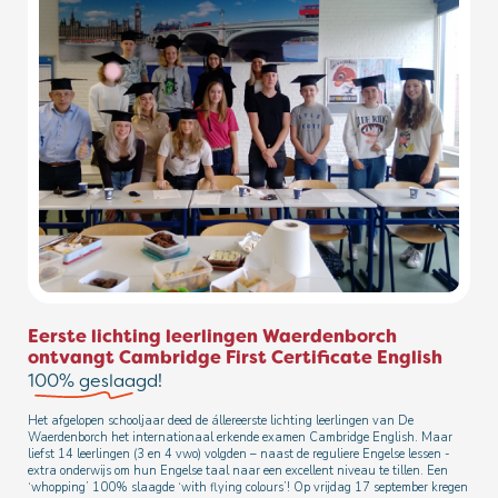
Eerste lichting leerlingen Waerdenborch
ontvangt Cambridge First Certificate English
100% geslaagd!
Het afgelopen schooljaar deed de állereerste lichting leerlingen van De
Waerdenborch het internationaal erkende examen Cambridge English. Maar
liefst 14 leerlingen (3 en 4 vwo) volgden – naast de reguliere Engelse lessen -
extra onderwijs om hun Engelse taal naar een excellent niveau te tillen. Een
‘whopping’ 100% slaagde ‘with flying colours’! Op vrijdag 17 september kregen