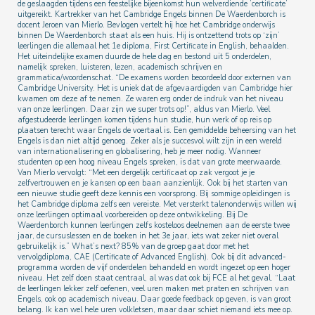
de geslaagden tijdens een feestelijke bijeenkomst hun welverdiende ’certificate’
uitgereikt. Kartrekker van het Cambridge Engels binnen De Waerdenborch is
docent Jeroen van Mierlo. Bevlogen vertelt hij hoe het Cambridge onderwijs
binnen De Waerdenborch staat als een huis. Hij is ontzettend trots op ‘zijn’
leerlingen die allemaal het 1e diploma, First Certificate in English, behaalden.
Het uiteindelijke examen duurde de hele dag en bestond uit 5 onderdelen,
namelijk spreken, luisteren, lezen, academisch schrijven en
grammatica/woordenschat. “De examens worden beoordeeld door externen van
Cambridge University. Het is uniek dat de afgevaardigden van Cambridge hier
kwamen om deze af te nemen. Ze waren erg onder de indruk van het niveau
van onze leerlingen. Daar zijn we super trots op!”, aldus van Mierlo. Veel
afgestudeerde leerlingen komen tijdens hun studie, hun werk of op reis op
plaatsen terecht waar Engels de voertaal is. Een gemiddelde beheersing van het
Engels is dan niet altijd genoeg. Zeker als je succesvol wilt zijn in een wereld
van internationalisering en globalisering, heb je meer nodig. Wanneer
studenten op een hoog niveau Engels spreken, is dat van grote meerwaarde.
Van Mierlo vervolgt: “Met een dergelijk certificaat op zak vergoot je je
zelfvertrouwen en je kansen op een baan aanzienlijk. Ook bij het starten van
een nieuwe studie geeft deze kennis een voorsprong. Bij sommige opleidingen is
het Cambridge diploma zelfs een vereiste. Met versterkt talenonderwijs willen wij
onze leerlingen optimaal voorbereiden op deze ontwikkeling. Bij De
Waerdenborch kunnen leerlingen zelfs kosteloos deelnemen aan de eerste twee
jaar, de cursuslessen en de boeken in het 3e jaar, iets wat zeker niet overal
gebruikelijk is.” What’s next? 85% van de groep gaat door met het
vervolgdiploma, CAE (Certificate of Advanced English). Ook bij dit advanced-
programma worden de vijf onderdelen behandeld en wordt ingezet op een hoger
niveau. Het zelf doen staat centraal, al was dat ook bij FCE al het geval. “Laat
de leerlingen lekker zelf oefenen, veel uren maken met praten en schrijven van
Engels, ook op academisch niveau. Daar goede feedback op geven, is van groot
belang. Ik kan wel hele uren volkletsen, maar daar schiet niemand iets mee op.