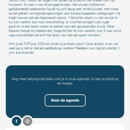
vanuit huis, naast het volgen van lessen op school en het maken van zijn
huiswerk. En dat is voor Bram goed te doen. Net als een fulltime en
gediplomeerde medewerker houdt hij zich bezig met ‘echte klussen’ met name
op het gebied van digitale oplossingen voor maatschappelijke uitdagingen. Hij
krijgt hiervoor ook een bijpassend salaris. “Het echte salaris is voor mij dat ik
nu kan werken aan mijn ontwikkeling. Ik vind het overigens ook super
gaaf om in een team samen te werken aan een gezamenlijke missie. Deze
bijbaan brengt mij hopelijk een stapje dichter bij mijn ambitie: over 5 jaar wil ik
apps ontwikkelen die echt het leven van mensen gaan verrijken.”
Win jij de TOP prijs 2022 en maak jij je droom waar? Lever je plan in en wie
weet ga jij met er met een geldbedrag vandoor!
Meedoen kan nog tot uiterlijk 1
juni aanstaande.
Nog meer belangrijke data vind je in onze agenda! Zo ben je altijd op
de hoogte.
Naar de agenda