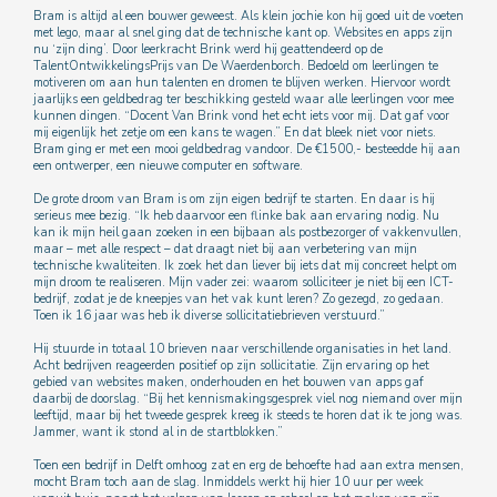
Bram is altijd al een bouwer geweest. Als klein jochie kon hij goed uit de voeten
met lego, maar al snel ging dat de technische kant op. Websites en apps zijn
nu ‘zijn ding’. Door leerkracht Brink werd hij
geattendeerd op de
TalentOntwikkelingsPrijs van De Waerdenborch. Bedoeld om leerlingen te
motiveren om aan hun talenten en dromen te blijven werken. Hiervoor wordt
jaarlijks een geldbedrag ter beschikking gesteld waar alle leerlingen voor mee
kunnen dingen. “Docent Van Brink vond het echt iets voor mij. Dat gaf voor
mij eigenlijk het zetje om een kans te wagen.” En dat bleek niet voor niets.
Bram ging er met een mooi geldbedrag vandoor. De €1500,-
besteedde hij aan
een ontwerper, een nieuwe computer en software.
De grote droom van Bram is om zijn eigen bedrijf te starten. En daar is hij
serieus mee bezig. “Ik heb daarvoor een flinke bak aan ervaring nodig. Nu
kan ik mijn heil gaan zoeken in een bijbaan als postbezorger of vakkenvullen,
maar – met alle respect – dat draagt niet bij aan verbetering van mijn
technische kwaliteiten. Ik zoek het dan liever bij iets dat mij concreet helpt om
mijn droom te realiseren. Mijn vader zei: waarom solliciteer je niet bij een ICT-
bedrijf, zodat je de kneepjes van het vak kunt leren? Zo gezegd, zo gedaan.
Toen ik 16 jaar was heb ik diverse sollicitatiebrieven verstuurd.”
Hij stuurde in totaal
10 brieven naar verschillende organisaties in het land.
Acht
bedrijven reageerden positief op zijn sollicitatie. Zijn ervaring op het
gebied van websites maken, onderhouden en het bouwen van apps gaf
daarbij de doorslag. “Bij het kennismakingsgesprek viel nog niemand over mijn
leeftijd, maar bij het tweede gesprek kreeg ik steeds te horen dat ik te jong was.
Jammer, want ik stond al in de startblokken.”
Toen een bedrijf in Delft omhoog zat en erg de behoefte had aan extra mensen,
mocht Bram toch aan de slag. Inmiddels werkt hij hier 10 uur per week