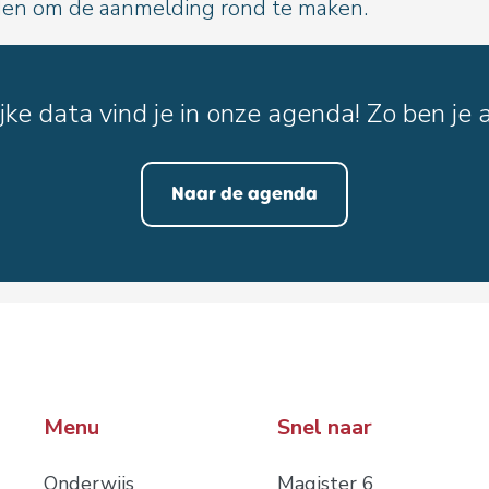
den
om de aanmelding rond te maken.
ke data vind je in onze agenda! Zo ben je a
Naar de agenda
Menu
Snel naar
Onderwijs
Magister 6