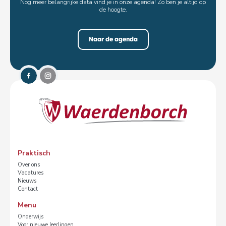
Nog meer belangrijke data vind je in onze agenda! Zo ben je altijd op
de hoogte.
Naar de agenda
Praktisch
Over ons
Vacatures
Nieuws
Contact
Menu
Onderwijs
Voor nieuwe leerlingen