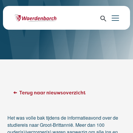
Terug naar nieuwsoverzicht
Het was volle bak tijdens de informatieavond over de
studiereis naar Groot-Brittannië. Meer dan 100
ouder(s)/verzorger(s) waren aanwezig om alle ins en