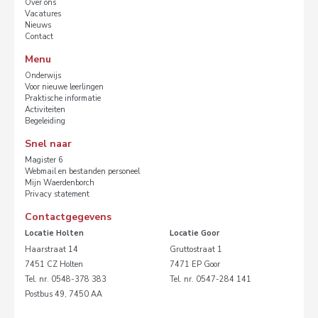
Over ons
Vacatures
Nieuws
Contact
Menu
Onderwijs
Voor nieuwe leerlingen
Praktische informatie
Activiteiten
Begeleiding
Snel naar
Magister 6
Webmail en bestanden personeel
Mijn Waerdenborch
Privacy statement
Contactgegevens
Locatie Holten
Locatie Goor
Haarstraat 14
Gruttostraat 1
7451 CZ Holten
7471 EP Goor
Tel. nr. 0548-378 383
Tel. nr. 0547-284 141
Postbus 49, 7450 AA