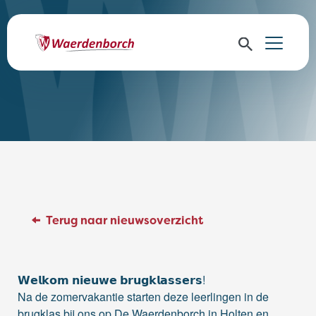
Terug naar nieuwsoverzicht
𝗪𝗲𝗹𝗸𝗼𝗺 𝗻𝗶𝗲𝘂𝘄𝗲 𝗯𝗿𝘂𝗴𝗸𝗹𝗮𝘀𝘀𝗲𝗿𝘀!
Na de zomervakantie starten deze leerlingen in de
brugklas bij ons op De Waerdenborch in Holten en